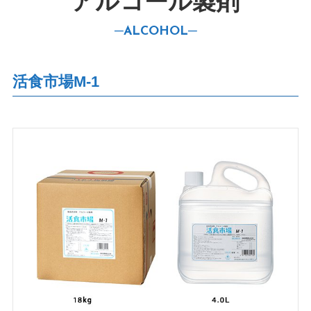
アルコール製剤
─
ALCOHOL─
活食市場M-1