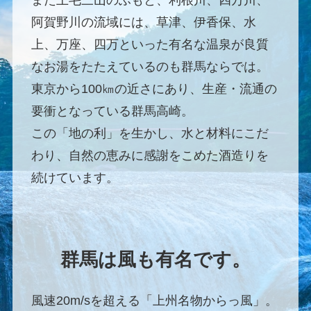
また上毛三山のふもと、利根川、四万川、
阿賀野川の流域には、草津、伊香保、水
上、万座、四万といった有名な温泉が良質
なお湯をたたえているのも群馬ならでは。
東京から100㎞の近さにあり、生産・流通の
要衝となっている群馬高崎。
この「地の利」を生かし、水と材料にこだ
わり、自然の恵みに感謝をこめた酒造りを
続けています。
群馬は風も有名です。
風速20m/sを超える「上州名物からっ風」。