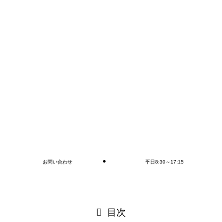
・年内最終出荷日：2025年12月26日（金）
・年始出荷開始日：2026年1月5日（月）
・休業期間：2025年12月27日（土）～2026年1月4日（日）
※休業期間中もご注文は受け付けておりますのでご安心くだ
さい。
また、連休前後は荷物が混みあう可能性がありますのでお早
目の注文をおすすめいたします。
ご不明点などありましたらホームページまたはオンラインシ
ョップからお問合せください。
宜しくお願い致します。
お知らせ
お問い合わせ
平日8:30～17:15
閉じる
目次