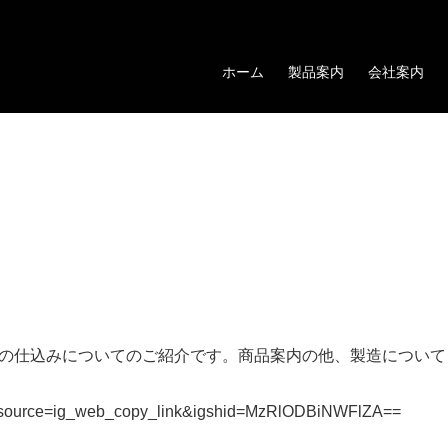
ホーム
製品案内
会社案内
ゃく焼酎の仕込みについてのご紹介です。商品案内の他、製造につ
m_source=ig_web_copy_link&igshid=MzRlODBiNWFlZA==