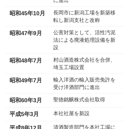
に進出
長岡市に新潟工場を新築移
昭和45年10月
転し新潟支社と改称
公害対策として、活性汚泥
昭和47年9月
法による廃液処理設備を新
設
村山酒造株式会社を合併、
昭和48年7月
埼玉工場設置
輸入洋酒の輸入販売免許を
昭和49年7月
受け洋酒部門に進出
聖徳銘醸株式会社取得
昭和60年3月
本社社屋を新設
平成5年3月
清酒製造部門を本社工場に
平成8年12月