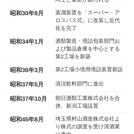
蒸溜装置を「スーパー・ア
昭和30年8月
ロスパス式」に改装し近代
化を完了
酒類製造・壜詰包装部門お
昭和34年1月
よび製品倉庫を中心とする
第2工場を新築
第2工場小壜用壜詰装置新設
昭和36年3月
清涼飲料部門に進出
昭和37年5月
朝日酒類工業株式会社を合
昭和37年10月
併、新潟工場設置
埼玉県村山酒造株式会社よ
昭和45年8月
り株式の譲渡を受け清酒業